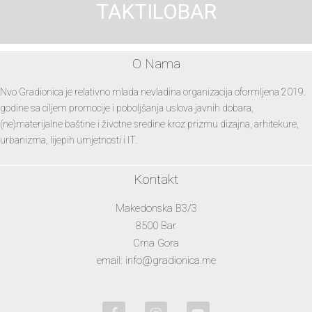
TAKTILOBAR
O Nama
Nvo Gradionica je relativno mlada nevladina organizacija oformljena 2019.
godine sa ciljem promocije i poboljšanja uslova javnih dobara,
(ne)materijalne baštine i životne sredine kroz prizmu dizajna, arhitekure,
urbanizma, lijepih umjetnosti i IT.
Kontakt
Makedonska B3/3
8500 Bar
Crna Gora
email: info@gradionica.me