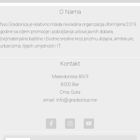
O Nama
Nvo Gradionica je relativno mlada nevladina organizacija oformljena 2019.
godine sa ciljem promocije i poboljšanja uslova javnih dobara,
(ne)materijalne baštine i životne sredine kroz prizmu dizajna, arhitekure,
urbanizma, lijepih umjetnosti i IT.
Kontakt
Makedonska B3/3
8500 Bar
Crna Gora
email: info@gradionica.me