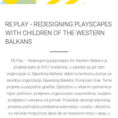
RE:PLAY - REDESIGNING PLAYSCAPES
WITH CHILDREN OF THE WESTERN
BALKANS
RE:Play – Redesigning playscapes for Western Balkans je
projekat kojim je NVO Gradionica, u saradnji sa još četri
organizacije iz Zapadnog Balkana, dobio na konkursu poziva za
saradnju organizacija Zapadnog Balkana i Evropske Unije. Tema
projekta su pejzažna igrališta. Djetinjstvo u urbanim cjelinama je
hiper-zaštićeno, pretjerano organizovano rasporedima, socijalno
podijeljeno i odvojeno od prirode. Poslednje decenije planiranja
prostora potčinjena potrebama automobila i vozača i drastično
su narušila mogućnost djece da se nezavisno kreću i igraju u