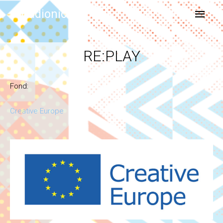
gradionica
RE:PLAY
Fond:
Creative Europe