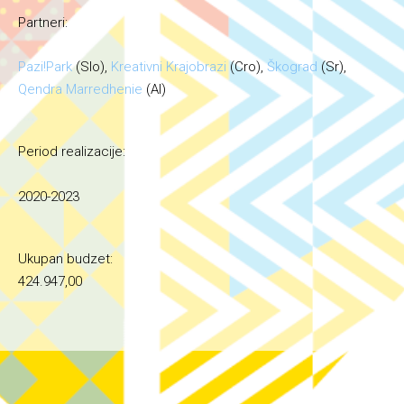
Partneri:
Pazi!Park
(Slo),
Kreativni Krajobrazi
(Cro),
Škograd
(Sr),
Qendra Marredhenie
(Al)
Period realizacije:
2020-2023
Ukupan budzet:
424.947,00