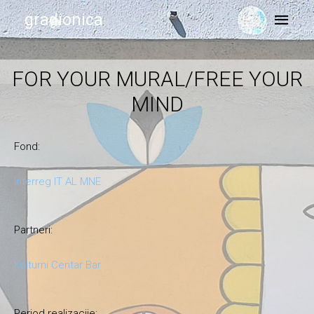
gradionica
FOR YOUR MURAL/FREE YOUR
MIND
Fond:
Interreg IT AL MNE
Partneri:
Kulturni Centar Bar
Period realizacije: