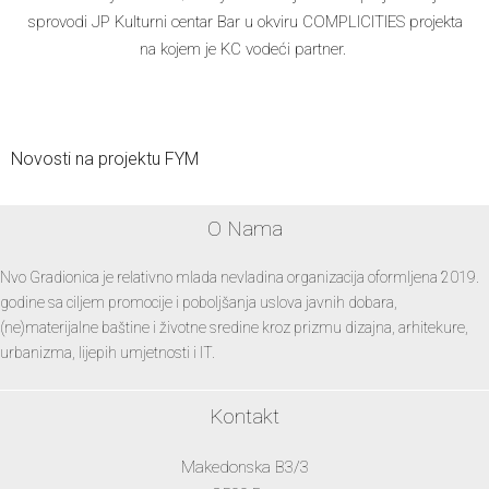
sprovodi JP Kulturni centar Bar u okviru COMPLICITIES projekta
na kojem je KC vodeći partner.
Novosti na projektu FYM
O Nama
Nvo Gradionica je relativno mlada nevladina organizacija oformljena 2019.
godine sa ciljem promocije i poboljšanja uslova javnih dobara,
(ne)materijalne baštine i životne sredine kroz prizmu dizajna, arhitekure,
urbanizma, lijepih umjetnosti i IT.
Kontakt
Makedonska B3/3