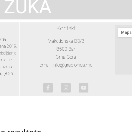
ZUKA
Kontakt
lada
Makedonska B3/3
jena 2019.
8500 Bar
oboljšanja
Crna Gora
rijalne
email: info@gradionica.me
 prizmu
 lijepih