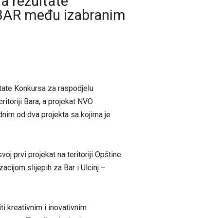
la rezultate
oBAR među izabranim
ltate Konkursa za raspodjelu
ritoriji Bara, a projekat NVO
dnim od dva projekta sa kojima je
oj prvi projekat na teritoriji Opštine
acijom slijepih za Bar i Ulcinj –
ti kreativnim i inovativnim