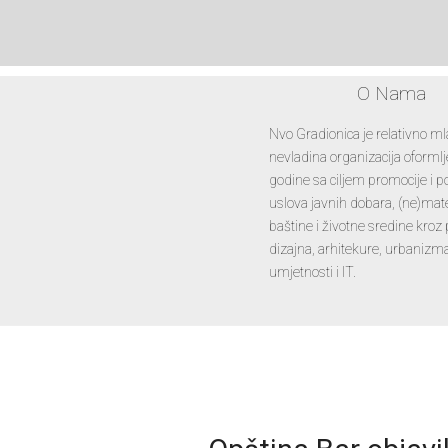
O Nama
Nvo Gradionica je relativno m
nevladina organizacija oforml
godine sa ciljem promocije i p
uslova javnih dobara, (ne)mate
baštine i životne sredine kroz
dizajna, arhitekure, urbanizma,
umjetnosti i IT.