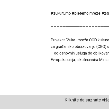
#zukulturno #pletemo mreze #za
————————————————————
Projekat “Žuka -mreža OCD kulture 
za građansko obrazovanje (CGO) u 
– od osnovnih usluga do oblikovanj
Evropska unija, a kofinansira Minis
Kliknite da saznate viš