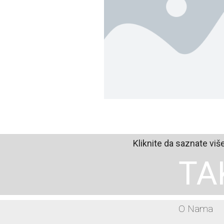
Kliknite da saznate viš
TA
O Nama