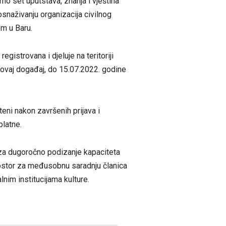
emo set uputstava, znanja i vještina
snaživanju organizacija civilnog
om u Baru.
egistrovana i djeluje na teritoriji
a ovaj događaj, do 15.07.2022. godine
teni nakon završenih prijava i
platne.
za dugoročno podizanje kapaciteta
prostor za međusobnu saradnju članica
lnim institucijama kulture.