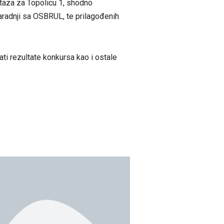
staza za Topolicu 1, shodno
radnji sa OSBRUL, te prilagođenih
i rezultate konkursa kao i ostale