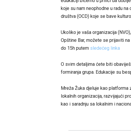
edukaciji bićemo u prilici da dobij
koje su nam neophodne u radu na o
društva (OCD) koje se bave kultur
Ukoliko je vaša organizacija (NVO), r
Opštine Bar, možete se prijaviti n
do 15h putem
sledećeg linka
O svim detaljima ćete biti obaviješ
formiranja grupa. Edukacije su bes
Mreža Žuka djeluje kao platforma 
lokalnih organizacija, razvijajući 
kao i saradnju sa lokalnim i naciona