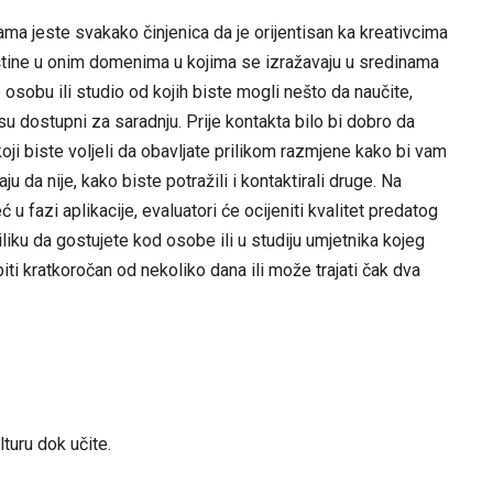
ma jeste svakako činjenica da je orijentisan ka kreativcima
ještine u onim domenima u kojima se izražavaju u sredinama
 osobu ili studio od kojih biste mogli nešto da naučite,
i su dostupni za saradnju. Prije kontakta bilo bi dobro da
ji biste voljeli da obavljate prilikom razmjene kako bi vam
čaju da nije, kako biste potražili i kontaktirali druge. Na
 fazi aplikacije, evaluatori će ocijeniti kvalitet predatog
iliku da gostujete kod osobe ili u studiju umjetnika kojeg
ti kratkoročan od nekoliko dana ili može trajati čak dva
lturu dok učite.