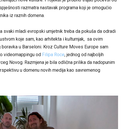
uspješnosti razmatra nastavak programa koji je omogućio
nika iz raznih domena.
a svaki mladi evropski umjetnik treba da pokuša da odradi
kustvom koje sam, kao arhitekta i kulturnjak, sa ovim
oravka u Barseloni. Kroz Culture Moves Europe sam
im o videomappingu od
Filipa Roce
, jednog od najboljih
ceg Novog. Razmjena je bila odlična prilika da nadopunim
perspektivu u domenu novih medija kao savremenog