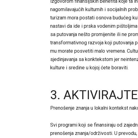
izgovorom finansijskih benefita koje ta 
nagomilavajućih kulturnih i socijalnih pro
turizam mora postati osnova budućeg kul
nastavi da ide i prska vodenim pištoljima
sa putovanja nešto promijenite ili ne prom
transformativnog razvoja koji putovanja 
mu morate posvetiti malo vremena. Cult
sjedinjavanja sa konktekstom jer neinte
kulture i sredine u kojoj ćete boraviti.
3. AKTIVIRAJTE
Prenošenje znanja u lokalni kontekst nak
Svi programi koji se finansiraju od zaje
prenošenja znanja/održivosti. U prevodu, 