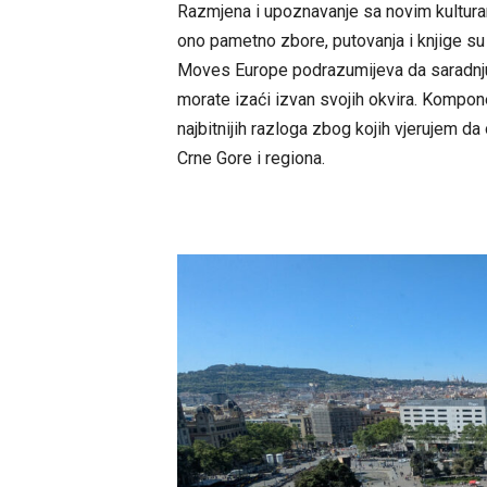
Razmjena i upoznavanje sa novim kulturam
ono pametno zbore, putovanja i knjige su j
Moves Europe podrazumijeva da saradnju 
morate izaći izvan svojih okvira. Kompon
najbitnijih razloga zbog kojih vjerujem d
Crne Gore i regiona.