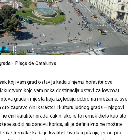
grada - Plaça de Catalunya
isak koji vam grad ostavlja kada u njemu boravite dva
iskustvom koje vam neka destinacija ostavi za lowcost
spotova grada i mjesta koja izgledaju dobro na mrežama, sve
to zapravo čini karakter i kulturu jednog grada – njegovi
e čini karakter grada, čak ni ako je to remek djelo kao što
žete suditi na osnovu korica, ali je definitivno ne možete
teške trenutke kada je kvalitet života u pitanju, jer se pod