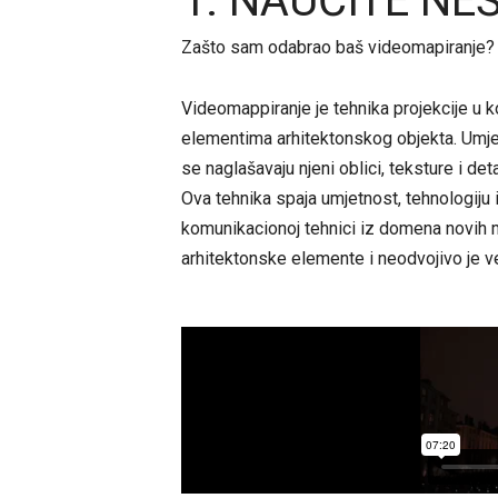
1. NAUČITE NE
Zašto sam odabrao baš videomapiranje?
Videomappiranje je tehnika projekcije u k
elementima arhitektonskog objekta. Umje
se naglašavaju njeni oblici, teksture i deta
Ova tehnika spaja umjetnost, tehnologiju i
komunikacionoj tehnici iz domena novih me
arhitektonske elemente i neodvojivo je v