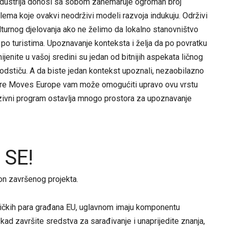
industrija donosi sa sobom zanemaruje ogroman broj
blema koje ovakvi neodrživi modeli razvoja indukuju. Održivi
turnog djelovanja ako ne želimo da lokalno stanovništvo
 po turistima. Upoznavanje konteksta i želja da po povratku
ijenite u vašoj sredini su jedan od bitnijih aspekata ličnog
podstiču. A da biste jedan kontekst upoznali, nezaobilazno
ure Moves Europe vam može omogućiti upravo ovu vrstu
nzivni program ostavlja mnogo prostora za upoznavanje
 SE!
on završenog projekta.
dničkih para građana EU, uglavnom imaju komponentu
kad završite sredstva za sarađivanje i unaprijedite znanja,