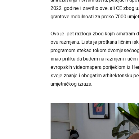
2022. godine i završio ove, ali CE zbog 
grantove mobilnosti za preko 7000 umjet
Ovo je pet razloga zbog kojih smatram d
ovu razmjenu. Lista je protkana ličnim is
programom stekao tokom dvomjesečnog b
imao priliku da budem na razmjeni i uč
evropskih videomapera porijeklom iz Her
svoje znanje i obogatim arhitektonsku 
umjetničkog izraza.