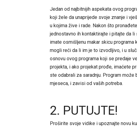
Jedan od najbitnijih aspekata ovog progra
koji žele da unaprijede svoje znanje i v
u kojima žive i rade. Nakon što pronađete
jednostavno ih kontaktirajte i pitajte da l
imate osmišljenu makar skicu programa ko
mogli reći da li im je to izvodljivo, i u slu
osnovu ovog programa koji se predaje već u
projekta, i ako projekat prođe, imaćete pr
ste odabrali za saradnju. Program može bi
mjeseca, i zavisi od vaših potreba.
2. PUTUJTE!
Proširite svoje vidike i upoznajte novu ku