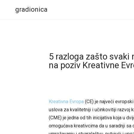
gradionica
5 razloga zašto svaki 
na poziv Kreativne Ev
Kreativna Evropa
(CE) je najveći evropski
uslova za kvalitetniji i učinkovitiji razvoj
(CME) je jedna od tih inicijativa koja u dvi
omogućava kreativcima da u saradnji sa d
umrežavanju i stvaralaštvu, putujući i upo