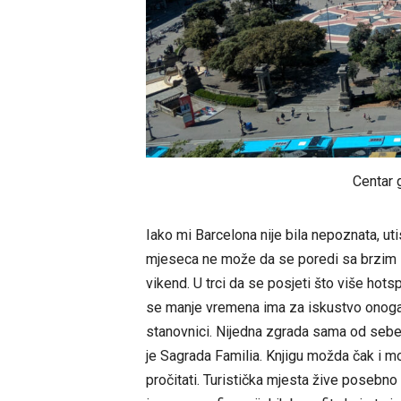
Centar 
Iako mi Barcelona nije bila nepoznata, ut
mjeseca ne može da se poredi sa brzim 
vikend. U trci da se posjeti što više hot
se manje vremena ima za iskustvo onoga š
stanovnici. Nijedna zgrada sama od sebe n
je Sagrada Familia. Knjigu možda čak i mo
pročitati. Turistička mjesta žive posebno 