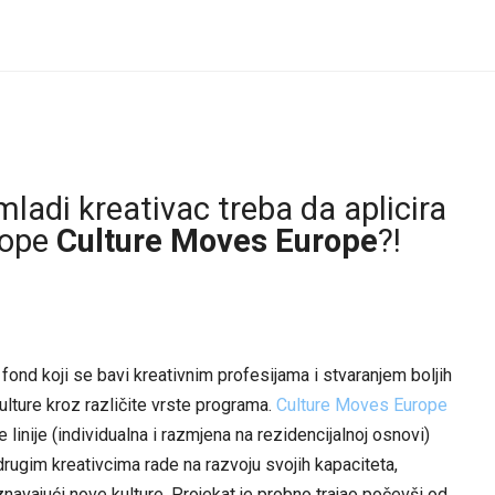
mladi kreativac treba da aplicira
rope
Culture Moves Europe
?!
 fond koji se bavi kreativnim profesijama i stvaranjem boljih
 kulture kroz različite vrste programa.
Culture Moves Europe
je linije (individualna i razmjena na rezidencijalnoj osnovi)
rugim kreativcima rade na razvoju svojih kapaciteta,
znavajući nove kulture. Projekat je probno trajao počevši od