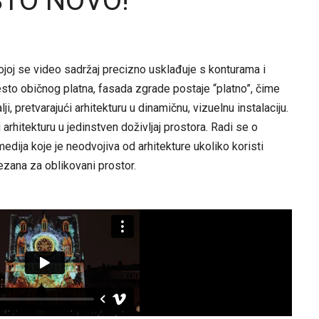
ŠTO NOVO!
ojoj se video sadržaj precizno usklađuje s konturama i
sto običnog platna, fasada zgrade postaje “platno”, čime
lji, pretvarajući arhitekturu u dinamičnu, vizuelnu instalaciju.
 arhitekturu u jedinstven doživljaj prostora. Radi se o
dija koje je neodvojiva od arhitekture ukoliko koristi
ezana za oblikovani prostor.